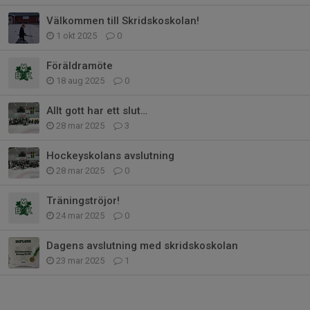
Välkommen till Skridskoskolan!
1 okt 2025
0
Föräldramöte
18 aug 2025
0
Allt gott har ett slut…
28 mar 2025
3
Hockeyskolans avslutning
28 mar 2025
0
Träningströjor!
24 mar 2025
0
Dagens avslutning med skridskoskolan
23 mar 2025
1