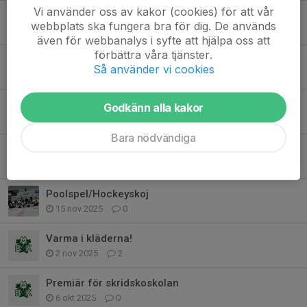
Vi använder oss av kakor (cookies) för att vår
Poolspel för Hockeyskolan
webbplats ska fungera bra för dig. De används
14 feb, 20:05
1
även för webbanalys i syfte att hjälpa oss att
förbättra våra tjänster.
Julavslutning för Hockeyskolan
Så använder vi cookies
20 dec 2025
1
Julavslutning
Godkänn alla kakor
13 dec 2025
1
Bara nödvändiga
SKRIDSKOSKOLAN ÄNDRAT DATUM!!
8 dec 2025
3
Poolspel/Hockeyskoj
15 nov 2025
0
Varma i kläderna!
2 nov 2025
2
Premiär för skridskoskolan
6 okt 2025
0