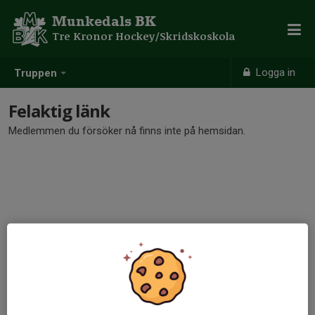
Munkedals BK
Tre Kronor Hockey/Skridskoskola
Logga in
Truppen
Felaktig länk
Medlemmen du försöker nå finns inte på hemsidan.