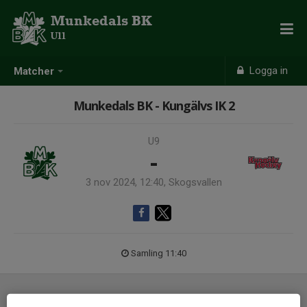
Munkedals BK
U11
Logga in
Matcher
Munkedals BK - Kungälvs IK 2
U9
-
3 nov 2024, 12:40, Skogsvallen
Samling 11:40