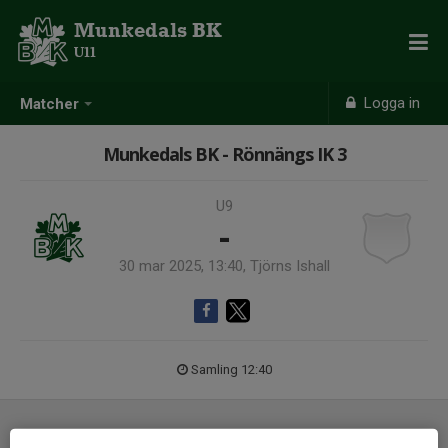
Munkedals BK
U11
Logga in
Matcher
Munkedals BK - Rönnängs IK 3
U9
-
30 mar 2025, 13:40, Tjörns Ishall
Samling 12:40