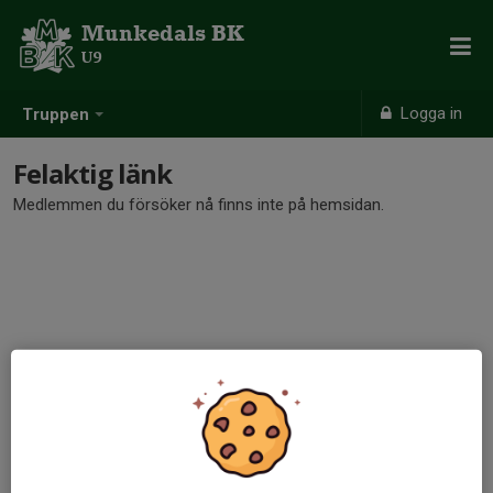
Munkedals BK
U9
Logga in
Truppen
Felaktig länk
Medlemmen du försöker nå finns inte på hemsidan.