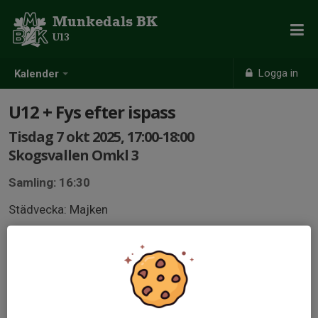
Munkedals BK
U13
Logga in
Kalender
U12 + Fys efter ispass
Tisdag 7 okt 2025, 17:00-18:00
Skogsvallen Omkl 3
Samling: 16:30
Städvecka: Majken