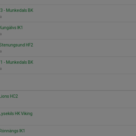
3 - Munkedals BK
na
Kungälvs IK1
na
 Stenungsund HF2
na
1 - Munkedals BK
na
Lions HC2
ysekils HK Viking
 Rönnängs IK1