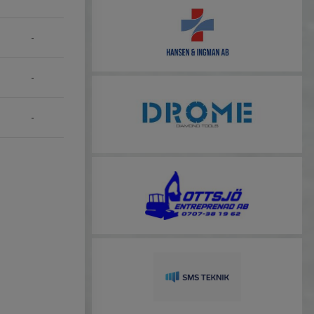
-
-
-