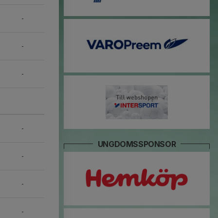
-
-
-
-
UNGDOMSSPONSOR
-
-
-