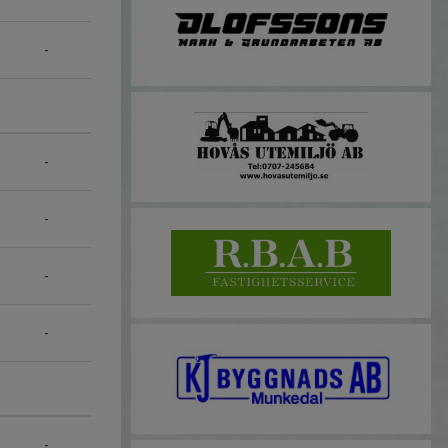
-
-
-
-
-
-