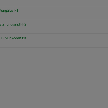
Kungälvs IK1
 Stenungsund HF2
1 - Munkedals BK