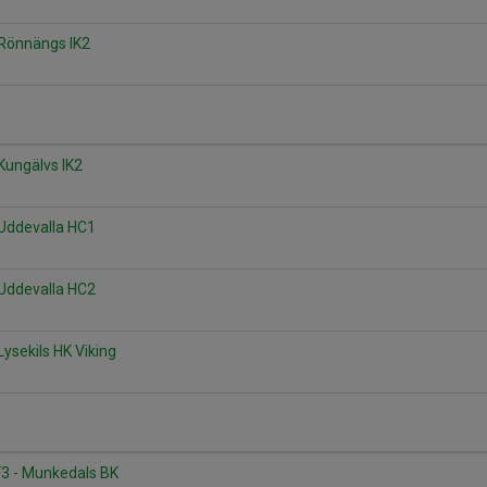
 Rönnängs IK2
Kungälvs IK2
Uddevalla HC1
Uddevalla HC2
ysekils HK Viking
3 - Munkedals BK