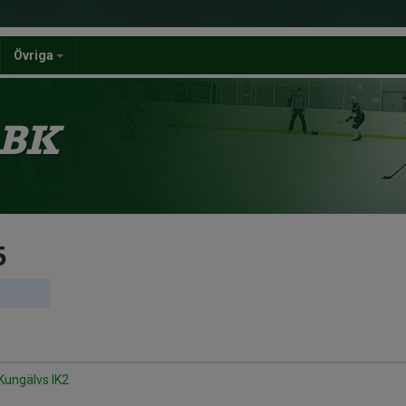
Övriga
 BK
5
Kungälvs IK2