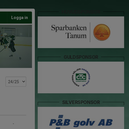
HUVUDSPONSOR
Logga in
GULDSPONSOR
SILVERSPONSOR
-