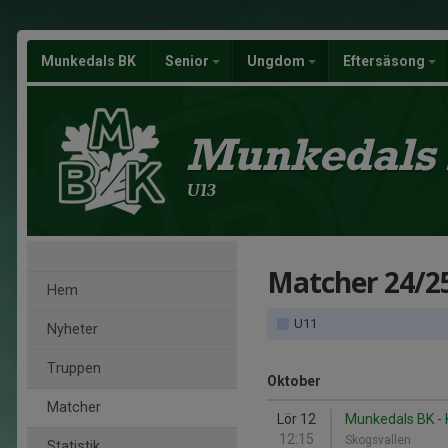
Munkedals BK
Senior
Ungdom
Eftersäsong
Munkedals
U13
Matcher 24/2
Hem
U11
Nyheter
Truppen
Oktober
Matcher
Lör 12
Munkedals BK - 
12:15
Skogsvallen
Statistik