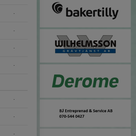
-
-
-
-
-
-
-