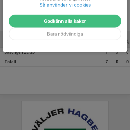
Ålder
12 år
Så använder vi cookies
Godkänn alla kakor
Bara nödvändiga
ALLA SERIER
ALLA ÅR
Säsongen 25/26
7
0
0
Totalt
7
0
0