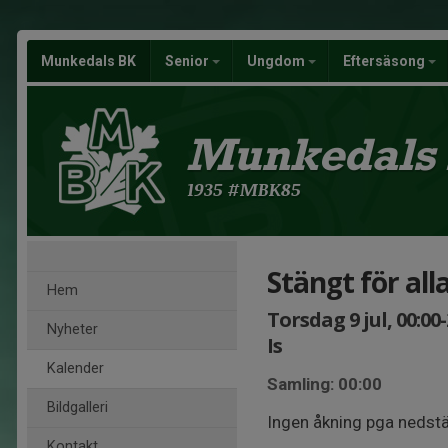
Munkedals BK
Senior
Ungdom
Eftersäsong
Munkedals
1935 #MBK85
Stängt för all
Hem
Torsdag 9 jul, 00:00-
Nyheter
Is
Kalender
Samling: 00:00
Bildgalleri
Ingen åkning pga nedst
Kontakt