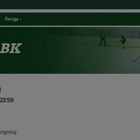
Övriga
 BK
a
23:59
ängning