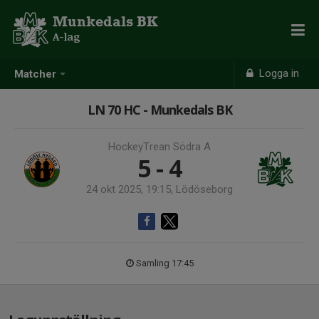
Munkedals BK
A-lag
Logga in
Matcher
LN 70 HC - Munkedals BK
HockeyTrean Södra A
5 - 4
24 okt 2025, 19:15, Lödöseborg
Samling 17:45