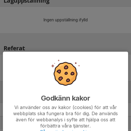
Laguppställning
Ingen uppställning ifylld
Referat
Inget referat skrivet
Tabell
Godkänn kakor
Vi använder oss av kakor (cookies) för att vår
HockeyTrean Södra A
M
+/-
P
webbplats ska fungera bra för dig. De används
även för webbanalys i syfte att hjälpa oss att
1. Rönnängs IK
15
51
39
förbättra våra tjänster.