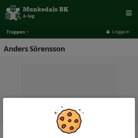
Munkedals BK
A-lag
Logga in
Truppen
Anders Sörensson
Titel
Fystränare