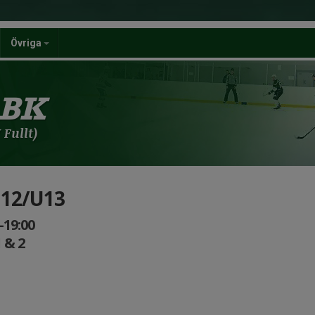
Övriga
 BK
Fullt)
U12/U13
-19:00
 & 2