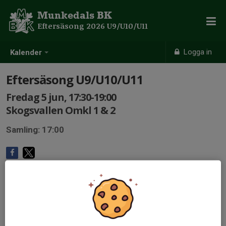
Munkedals BK
Eftersäsong 2026 U9/U10/U11
Logga in
Kalender
Eftersäsong U9/U10/U11
Fredag 5 jun, 17:30-19:00
Skogsvallen Omkl 1 & 2
Samling: 17:00