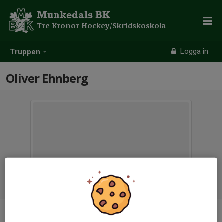
Munkedals BK
Tre Kronor Hockey/Skridskoskola
Logga in
Truppen
Oliver Ehnberg
Ålder
7 år