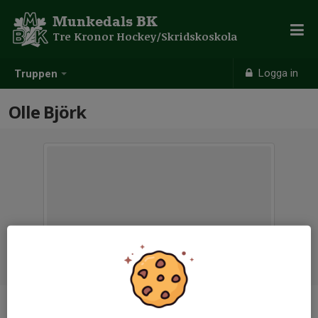
Munkedals BK
Tre Kronor Hockey/Skridskoskola
Logga in
Truppen
Olle Björk
Ålder
11 år