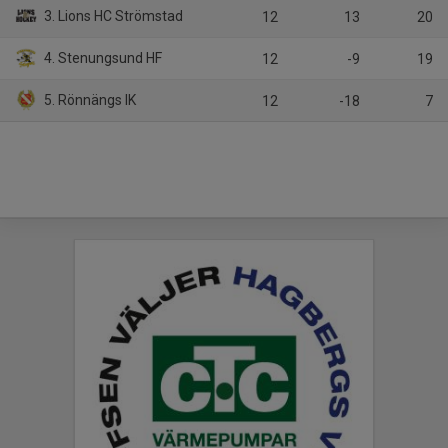
3. Lions HC Strömstad
12
13
20
4. Stenungsund HF
12
-9
19
5. Rönnängs IK
12
-18
7