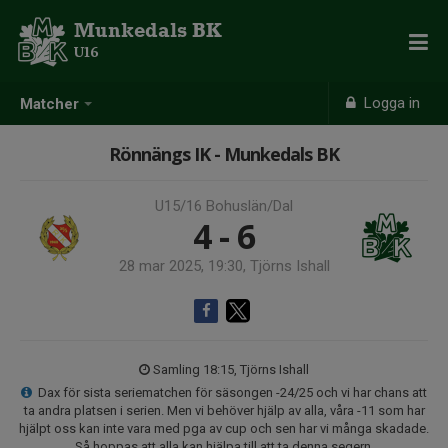
Munkedals BK
U16
Logga in
Matcher
Rönnängs IK - Munkedals BK
U15/16 Bohuslän/Dal
4 - 6
28 mar 2025, 19:30, Tjörns Ishall
Samling 18:15, Tjörns Ishall
Dax för sista seriematchen för säsongen -24/25 och vi har chans att
ta andra platsen i serien. Men vi behöver hjälp av alla, våra -11 som har
hjälpt oss kan inte vara med pga av cup och sen har vi många skadade.
Så hoppas att alla kan hjälpa till att ta denna segern.