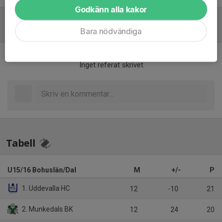
Godkänn alla kakor
Referat
Bara nödvändiga
Inget referat skrivet
Tabell
U15/16 Bohuslän/Dal
M
+/-
P
1. Uddevalla HC
12
-10
21
2. Munkedals BK
12
24
20