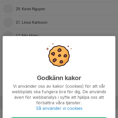
29. Kevin Nguyen
21. Linus Karlsson
17. Nils Malm
14. Olle Vacklid
80. Reuben Malmborg
Sixten Petersson
Godkänn kakor
Vi använder oss av kakor (cookies) för att vår
16. Viktor Ottosson
webbplats ska fungera bra för dig. De används
även för webbanalys i syfte att hjälpa oss att
Ledare
förbättra våra tjänster.
Så använder vi cookies
Timmy Ahlström
Ass Tränare