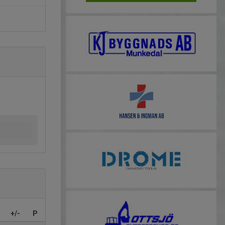
+/-
P