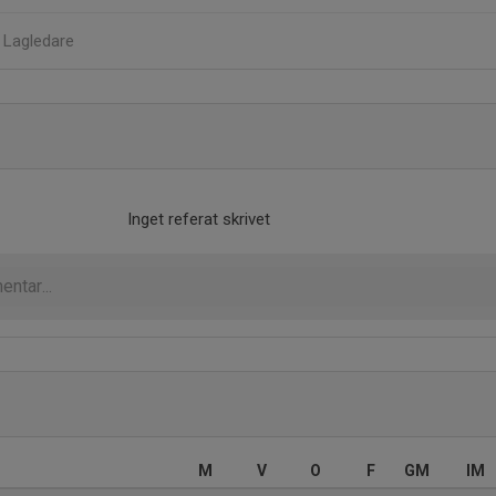
n
Lagledare
Inget referat skrivet
M
V
O
F
GM
IM