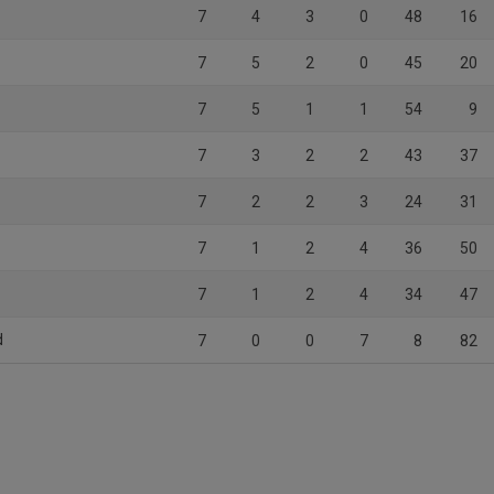
7
4
3
0
48
16
7
5
2
0
45
20
7
5
1
1
54
9
7
3
2
2
43
37
7
2
2
3
24
31
7
1
2
4
36
50
7
1
2
4
34
47
d
7
0
0
7
8
82