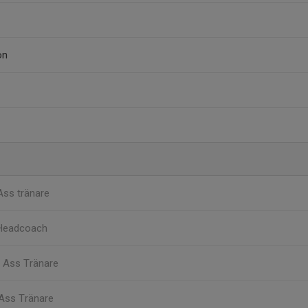
on
Ass tränare
Headcoach
t
Ass Tränare
Ass Tränare