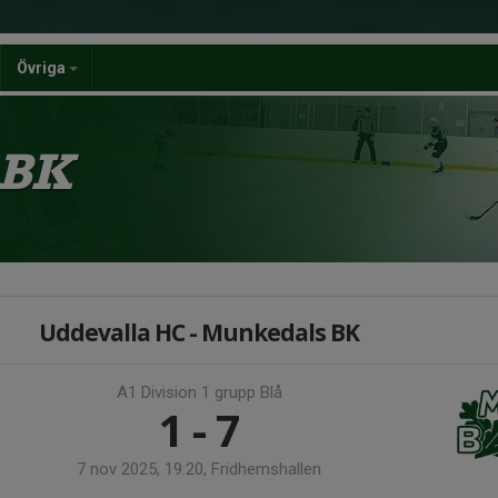
Övriga
 BK
Uddevalla HC - Munkedals BK
A1 Division 1 grupp Blå
1 - 7
7 nov 2025, 19:20, Fridhemshallen