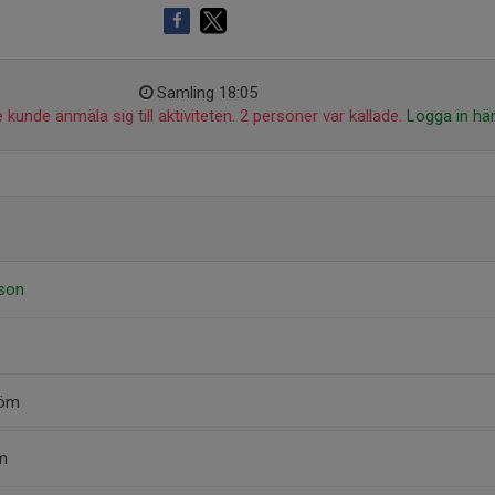
Samling 18:05
 kunde anmäla sig till aktiviteten. 2 personer var kallade.
Logga in hä
sson
röm
m