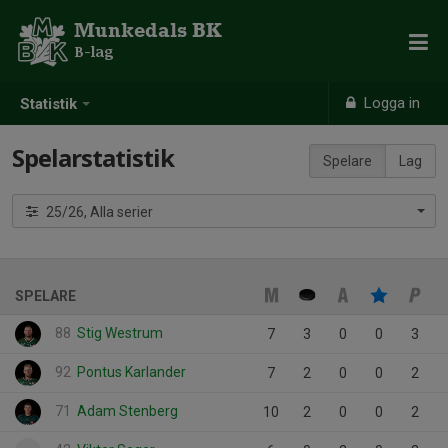
Munkedals BK
B-lag
Logga in
Statistik
Spelarstatistik
Spelare
Lag
25/26, Alla serier
SPELARE
88
Stig Westrum
7
3
0
0
3
92
Pontus Karlander
7
2
0
0
2
71
Adam Stenberg
10
2
0
0
2