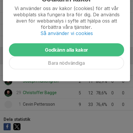
83
Jesper Pagander
10
0
0
0
0
Vi använder oss av kakor (cookies) för att vår
webbplats ska fungera bra för dig. De används
Jesper Kallas
4
0
0
0
0
även för webbanalys i syfte att hjälpa oss att
förbättra våra tjänster.
91
Daniel Lindegren
6
0
0
0
0
Så använder vi cookies
11
Anders Alfredsson
8
0
0
0
0
Godkänn alla kakor
MÅLVAKTER
Bara nödvändiga
Rickie Schröder
6
24
77,4%
0
0
Joseph Hultengren
2
11
86,9%
0
0
29
Christoffer Bagge
5
12
78,6%
0
0
1
Cevin Pettersson
9
33
76,4%
0
0
Dela statistik