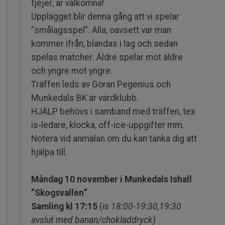
tjejer, är välkomna!
Upplägget blir denna gång att vi spelar
”smålagsspel”. Alla, oavsett var man
kommer ifrån, blandas i lag och sedan
spelas matcher. Äldre spelar mot äldre
och yngre mot yngre.
Träffen leds av Göran Pegenius och
Munkedals BK är värdklubb.
HJÄLP behövs i samband med träffen, tex
is-ledare, klocka, off-ice-uppgifter mm.
Notera vid anmälan om du kan tänka dig att
hjälpa till.
Måndag 10 november i Munkedals Ishall
”Skogsvallen”
Samling kl 17:15
(
is 18:00-19:30,19:30
avslut med banan/chokladdryck)