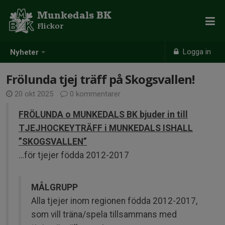
Munkedals BK
Flickor
Logga in
Nyheter
Frölunda tjej träff på Skogsvallen!
20 okt 2025
0 kommentarer
FRÖLUNDA o MUNKEDALS BK bjuder in till
TJEJHOCKEYTRÄFF i MUNKEDALS ISHALL
”SKOGSVALLEN”
…för tjejer födda 2012-2017
MÅLGRUPP
Alla tjejer inom regionen födda 2012-2017,
som vill träna/spela tillsammans med