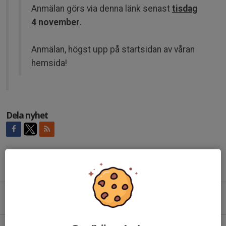
Anmälan görs via denna länk senast
tisdag
4 november
.
Anmälan, högst upp på startsidan av våran
hemsida!
Dela nyhet
Tidigare nyheter
Städschema mars
7 mar, 15:17
0
Träningen inställd 1/3