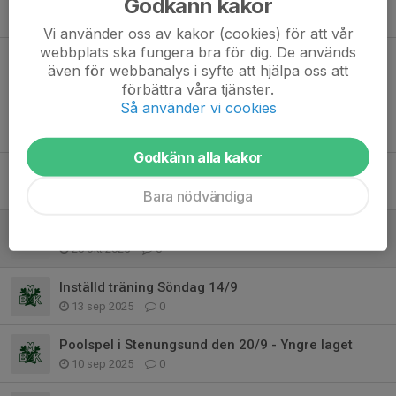
Godkänn kakor
28 feb, 08:33
0
Vi använder oss av kakor (cookies) för att vår
webbplats ska fungera bra för dig. De används
Föräldramatch
även för webbanalys i syfte att hjälpa oss att
17 dec 2025
0
förbättra våra tjänster.
Så använder vi cookies
FHC tjejträffar flickor för födda 12-17
12 dec 2025
0
Godkänn alla kakor
Poolspel F11 och F14 29/11 - 25
26 nov 2025
0
Bara nödvändiga
Frölunda tjej träff på Skogsvallen!
20 okt 2025
0
Inställd träning Söndag 14/9
13 sep 2025
0
Poolspel i Stenungsund den 20/9 - Yngre laget
10 sep 2025
0