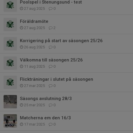
Poolspel i Stenungsund - test
27 aug 2025
0
Föräldramöte
27 aug 2025
2
Korrigering på start av säsongen 25/26
26 aug 2025
0
Välkomna till säsongen 25/26
11 aug 2025
0
Flickträningar i slutet på säsongen
27 mar 2025
0
Säsongs avslutning 28/3
25 mar 2025
0
Matcherna em den 16/3
17 mar 2025
0