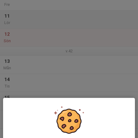
Fre
11
Lör
12
Sön
v.42
13
Mån
14
Tis
15
Ons
16
Tor
17