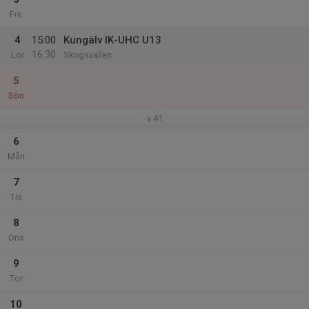
Fre
4
15:00
Kungälv IK-UHC U13
16:30
Lör
Skogsvallen
5
Sön
v.41
6
Mån
7
Tis
8
Ons
9
Tor
10