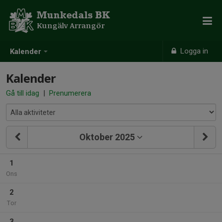
Munkedals BK
Kungälv Arrangör
Logga in
Kalender
Kalender
Gå till idag
|
Prenumerera
Oktober 2025
1
Ons
2
Tor
3