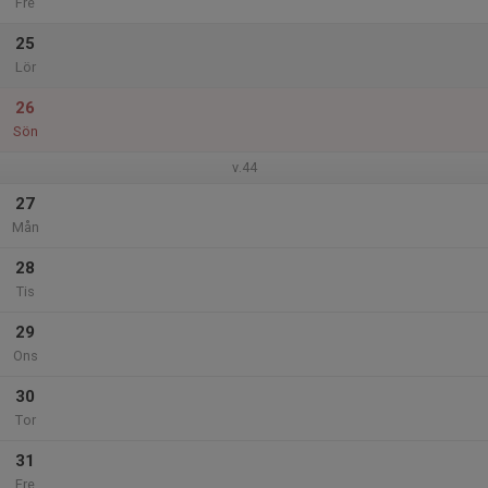
Fre
25
Lör
26
Sön
v.44
27
Mån
28
Tis
29
Ons
30
Tor
31
Fre