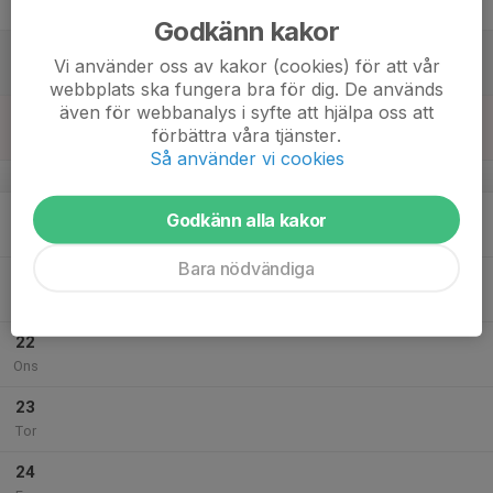
Fre
Godkänn kakor
18
Vi använder oss av kakor (cookies) för att vår
Lör
webbplats ska fungera bra för dig. De används
även för webbanalys i syfte att hjälpa oss att
19
förbättra våra tjänster.
Sön
Så använder vi cookies
v.43
20
Godkänn alla kakor
Mån
Bara nödvändiga
21
Tis
22
Ons
23
Tor
24