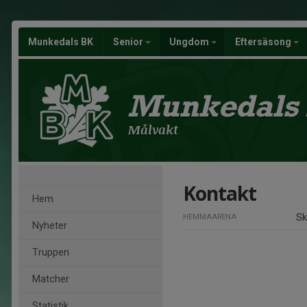
Munkedals BK
Senior
Ungdom
Eftersäsong
Munkedals
Målvakt
Kontakt
Hem
Sk
HEMMAARENA
Nyheter
Truppen
Matcher
Statistik