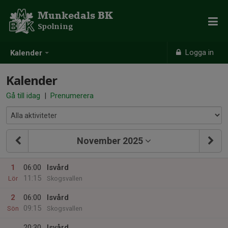
Munkedals BK
Spolning
Logga in
Kalender
Kalender
Gå till idag
|
Prenumerera
November 2025
1
06:00
Isvård
11:15
Lör
Skogsvallen
2
06:00
Isvård
09:15
Sön
Skogsvallen
20:30
Isvård