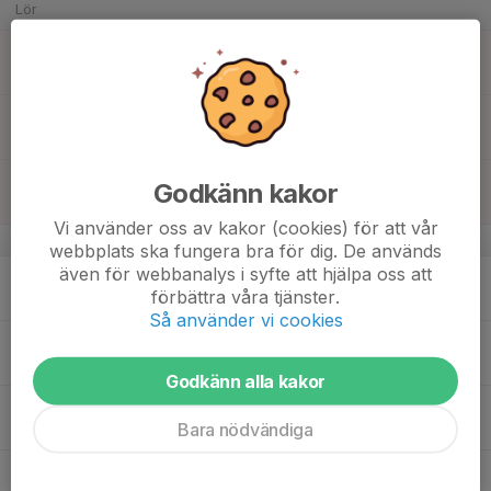
Lör
16
06:00
Isvård
09:15
Sön
Skogsvallen
12:00
Isvård
14:00
Skogsvallen
20:30
Isvård
Godkänn kakor
00:00
Skogsvallen
Vi använder oss av kakor (cookies) för att vår
v.47
webbplats ska fungera bra för dig. De används
även för webbanalys i syfte att hjälpa oss att
17
förbättra våra tjänster.
Mån
Så använder vi cookies
18
Tis
Godkänn alla kakor
19
Bara nödvändiga
Ons
20