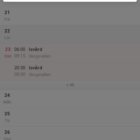
Tor
21
Fre
22
Lör
23
06:00
Isvård
09:15
Sön
Skogsvallen
20:30
Isvård
00:00
Skogsvallen
v.48
24
Mån
25
Tis
26
Ons