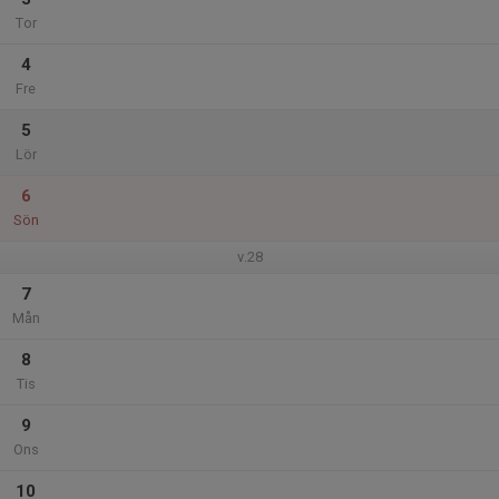
Tor
4
Fre
5
Lör
6
Sön
v.28
7
Mån
8
Tis
9
Ons
10