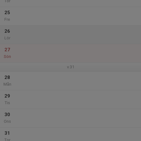
Tor
25
Fre
26
Lör
27
Sön
v.31
28
Mån
29
Tis
30
Ons
31
Tor