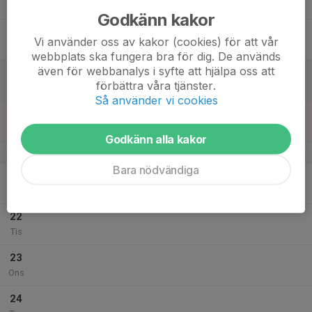
Tor
Godkänn kakor
18
Vi använder oss av kakor (cookies) för att vår
Fre
webbplats ska fungera bra för dig. De används
även för webbanalys i syfte att hjälpa oss att
19
förbättra våra tjänster.
Lör
Så använder vi cookies
20
Sön
Godkänn alla kakor
v.30
Bara nödvändiga
21
Mån
22
Tis
23
Ons
24