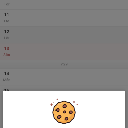
Tor
11
Fre
12
Lör
13
Sön
v.29
14
Mån
15
Tis
16
Ons
17