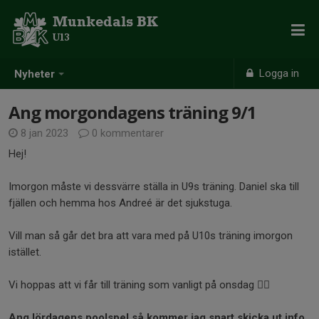
Munkedals BK
U13
Logga in
Nyheter
Ang morgondagens träning 9/1
8 jan 2023
0 kommentarer
Hej!
Imorgon måste vi dessvärre ställa in U9s träning. Daniel ska till
fjällen och hemma hos Andreé är det sjukstuga.
Vill man så går det bra att vara med på U10s träning imorgon
istället.
Vi hoppas att vi får till träning som vanligt på onsdag ✊🏼
Ang lördagens poolspel så kommer jag snart skicka ut info