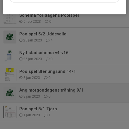
6 mar 2023
0
Schema för dagens Poolspel
5 feb 2023
0
Poolspel 5/2 Uddevalla
25 jan 2023
4
Nytt städschema v4-v16
25 jan 2023
0
Poolspel Stenungsund 14/1
8 jan 2023
0
Ang morgondagens träning 9/1
8 jan 2023
0
Poolspel 8/1 Tjörn
1 jan 2023
1