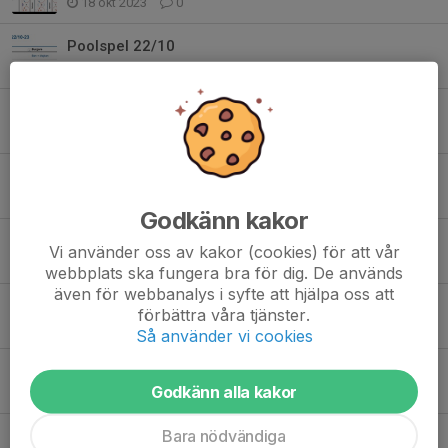
18 okt 2023
0
Poolspel 22/10
18 okt 2023
0
Poolspel Stenungsund 14e oktober
8 okt 2023
0
A-lagsmatch 13 oktober - Schema Kafeteria/Grill
4 okt 2023
0
Godkänn kakor
Städschema 23/24
Vi använder oss av kakor (cookies) för att vår
9 sep 2023
2
webbplats ska fungera bra för dig. De används
även för webbanalys i syfte att hjälpa oss att
Uppstartscamp 19-20/8
förbättra våra tjänster.
13 aug 2023
0
Så använder vi cookies
Poolspel 22 april, Skogs
Godkänn alla kakor
15 apr 2023
0
Bara nödvändiga
Spelschema Billys Cup