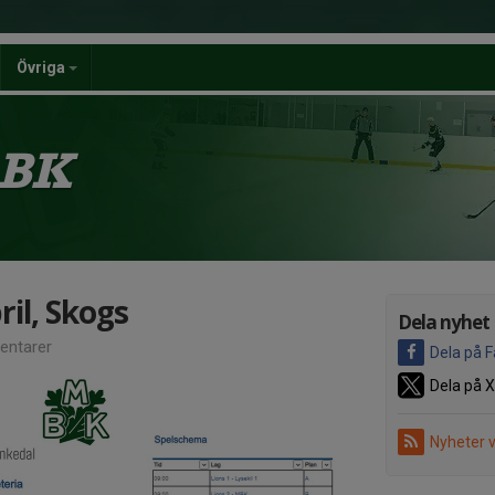
Övriga
 BK
ril, Skogs
Dela nyhet
ntarer
Dela på 
Dela på X
Nyheter 