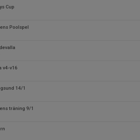
ys Cup
ens Poolspel
devalla
a v4-v16
ngsund 14/1
ns träning 9/1
örn