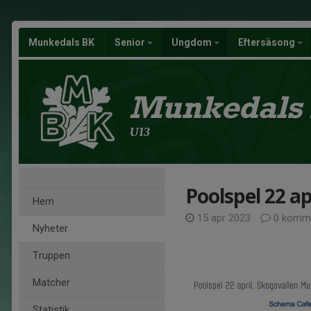
Munkedals BK
Senior
Ungdom
Eftersäsong
Munkedals
U13
Poolspel 22 ap
Hem
15 apr 2023
0 komme
Nyheter
Truppen
Matcher
Statistik