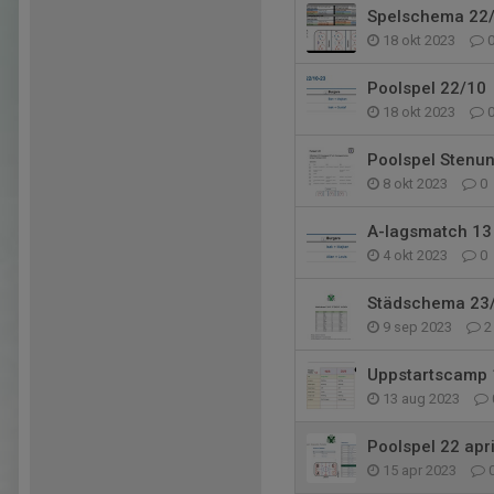
Spelschema 22
18 okt 2023
Poolspel 22/10
18 okt 2023
Poolspel Stenu
8 okt 2023
0
A-lagsmatch 13 
4 okt 2023
0
Städschema 23
9 sep 2023
2
Uppstartscamp 
13 aug 2023
Poolspel 22 apri
15 apr 2023