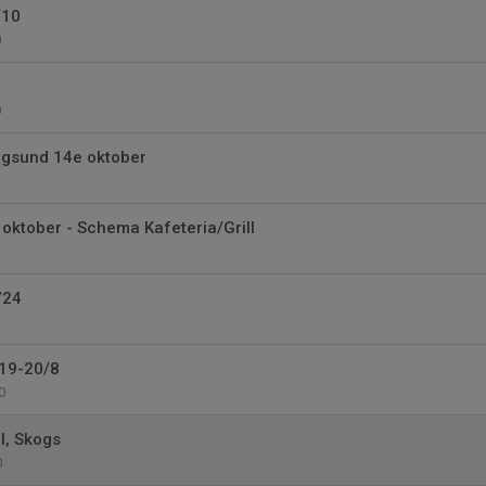
/10
0
0
ngsund 14e oktober
oktober - Schema Kafeteria/Grill
/24
19-20/8
0
l, Skogs
0