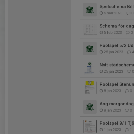
Spelschema Bill
6 mar 2023
0
Schema för dag
5 feb 2023
0
Poolspel 5/2 Ud
25 jan 2023
4
Nytt städschem
25 jan 2023
0
Poolspel Stenu
8 jan 2023
0
Ang morgondage
8 jan 2023
0
Poolspel 8/1 Tj
1 jan 2023
1