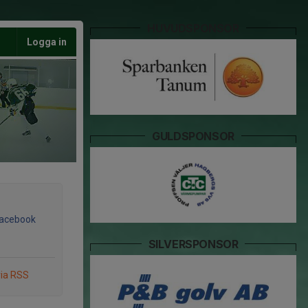
HUVUDSPONSOR
Logga in
GULDSPONSOR
Facebook
SILVERSPONSOR
via RSS