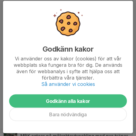
Harald kommer närmast från Stenungsunds HF men tillbringade
sina år innan juniortiden i MBK och är nu väldigt välkommen
tillbaka.
Är du aktiv målvakt och medlem i MBK eller förälder till en
målvakt i MBK kan du gå med i vår Facebook-grupp
Målvakt
MBK 2022/23
Godkänn kakor
Dela nyhet
Vi använder oss av kakor (cookies) för att vår
webbplats ska fungera bra för dig. De används
även för webbanalys i syfte att hjälpa oss att
förbättra våra tjänster.
Så använder vi cookies
Kommentarer
Godkänn alla kakor
Bara nödvändiga
Tidigare nyheter
MBK satsar på målvaktsutveckling med nya tränarteamet