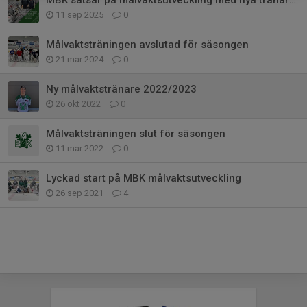
11 sep 2025
0
Målvaktsträningen avslutad för säsongen
21 mar 2024
0
Ny målvaktstränare 2022/2023
26 okt 2022
0
Målvaktsträningen slut för säsongen
11 mar 2022
0
Lyckad start på MBK målvaktsutveckling
26 sep 2021
4