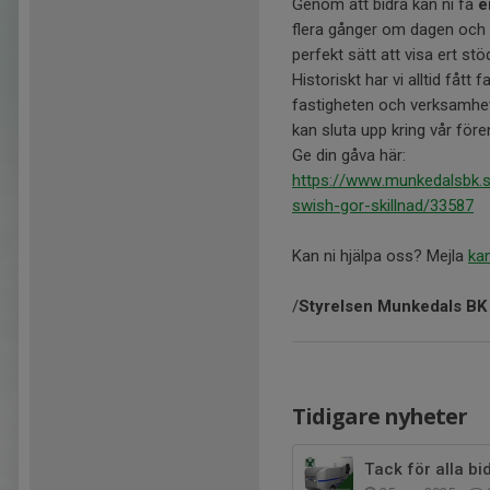
Genom att bidra kan ni få
e
flera gånger om dagen och 
perfekt sätt att visa ert stö
Historiskt har vi alltid fått
fastigheten och verksamhet
kan sluta upp kring vår före
Ge din gåva här:
https://www.munkedalsbk.se
swish-gor-skillnad/33587
Kan ni hjälpa oss? Mejla
ka
/
Styrelsen Munkedals BK
Tidigare nyheter
Tack för alla bid