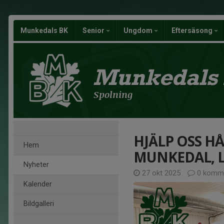
Munkedals BK
Senior
Ungdom
Eftersäsong
Munkedals
Spolning
HJÄLP OSS HÅ
Hem
MUNKEDAL, L
Nyheter
27 okt 2025
0 komme
Kalender
Bildgalleri