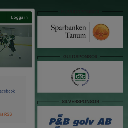
HUVUDSPONSOR
Logga in
GULDSPONSOR
Facebook
SILVERSPONSOR
via RSS