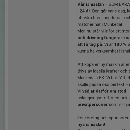
Vår ismaskin
– SOM BARA M
i
24 år
. Den går varje dag, k
att våra barn, ungdomar och
matcher här i Munkedal.
Men nu står vi inför ett st
och drivning fungerar kn
att få tag på
. Vi är
100 % 
kunna ha verksamhet i ishal
Att köpa en ny maskin är e
drivs av ideella krafter och
Munkedals BK. Vi har fått 
skulle passa oss perfekt – 
Vi
vädjar därför om stöd
–
anläggningsstöd, men ocks
privatpersoner
som vill hjä
För företag och sponsorer 
nya ismaskin!