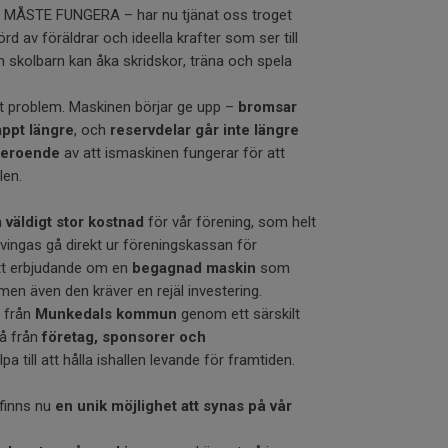
ÅSTE FUNGERA – har nu tjänat oss troget
örd av föräldrar och ideella krafter som ser till
 skolbarn kan åka skridskor, träna och spela
ort problem. Maskinen börjar ge upp –
bromsar
appt längre
, och
reservdelar går inte längre
beroende
av att ismaskinen fungerar för att
len.
n
väldigt stor kostnad
för vår förening, som helt
 tvingas gå direkt ur föreningskassan för
ett erbjudande om en
begagnad maskin
som
men även den kräver en rejäl investering.
 från
Munkedals kommun
genom ett särskilt
å från
företag, sponsorer och
lpa till att hålla ishallen levande för framtiden.
finns nu
en unik möjlighet att synas på vår