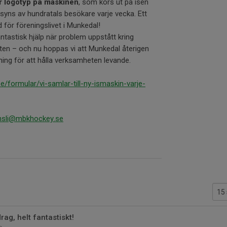
r logotyp på maskinen
, som körs ut på isen
syns av hundratals besökare varje vecka. Ett
d för föreningslivet i Munkedal!
 fantastisk hjälp när problem uppstått kring
en – och nu hoppas vi att Munkedal återigen
ning för att hålla verksamheten levande.
/formular/vi-samlar-till-ny-ismaskin-varje-
nsli@mbkhockey.se
rag, helt fantastiskt!