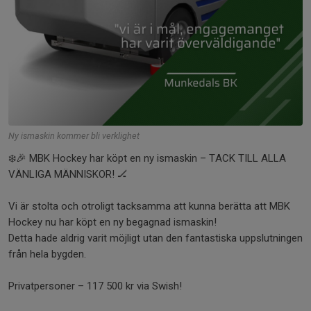
Ny ismaskin kommer bli verklighet
❄️🎉 MBK Hockey har köpt en ny ismaskin – TACK TILL ALLA
VÄNLIGA MÄNNISKOR! 🏒
Vi är stolta och otroligt tacksamma att kunna berätta att MBK
Hockey nu har köpt en ny begagnad ismaskin!
Detta hade aldrig varit möjligt utan den fantastiska uppslutningen
från hela bygden.
Privatpersoner – 117 500 kr via Swish!