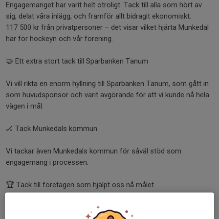
Engagemanget har varit helt otroligt. Tack till alla som hört av
sig, delat våra inlägg, och framför allt bidragit ekonomiskt.
117 500 kr från privatpersoner – det visar vilket hjärta Munkedal
har för hockeyn och vår förening.
🤝 Ett extra stort tack till Sparbanken Tanum
Vi vill rikta en enorm hyllning till Sparbanken Tanum, som gått in
som huvudsponsor och varit avgörande för att vi kunde nå hela
vägen i mål.
🏒 Tack Munkedals kommun
Vi tackar även Munkedals kommun för såväl stöd som
engagemang i processen.
🏆 Tack till företagen som hjälpt oss nå målet
Ett stort tack till alla företag som ställt upp och gjort detta
möjligt: