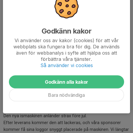
UTEC
Derome Träteknik AB
KJ Byggnads AB
Sandbäckens Sprinkler
Godkänn kakor
Västkustmålaren
Vi använder oss av kakor (cookies) för att vår
NA Schakt
webbplats ska fungera bra för dig. De används
Alstor AB
även för webbanalys i syfte att hjälpa oss att
Friluftsfrämjandet Munkedal
förbättra våra tjänster.
Axil Redovisning
Så använder vi cookies
Jysk
Godkänn alla kakor
Ert stöd betyder mer än ni tror – både för laget, ungdomarna
och hela föreningen.
Bara nödvändiga
❄️ Maskinen levereras runt jul
Den nya ismaskinen anländer strax före jul.
Efter leverans kommer den att lackeras, och våra sponsorer
kommer få sina loggor snyggt placerade på maskinen. Vi längtar