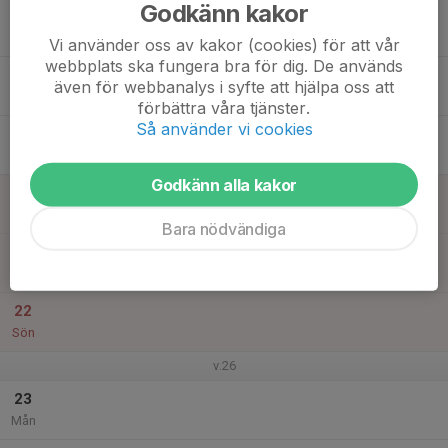
Godkänn kakor
17
Tis
Vi använder oss av kakor (cookies) för att vår
webbplats ska fungera bra för dig. De används
18
19:30
Barmarksträning
även för webbanalys i syfte att hjälpa oss att
20:30
Ons
Elljusspåret Stale (Munkedals SCK)
förbättra våra tjänster.
Så använder vi cookies
19
Tor
Godkänn alla kakor
20
Fre
Bara nödvändiga
21
Lör
22
Sön
v.26
23
Mån