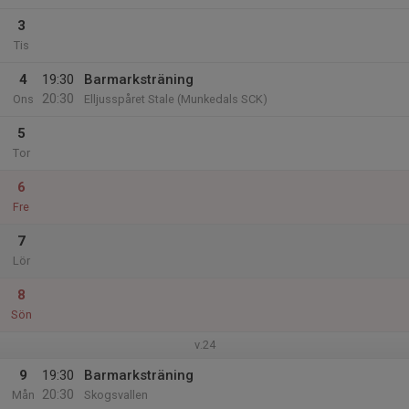
3
Tis
4
19:30
Barmarksträning
20:30
Ons
Elljusspåret Stale (Munkedals SCK)
5
Tor
6
Fre
7
Lör
8
Sön
v.24
9
19:30
Barmarksträning
20:30
Mån
Skogsvallen