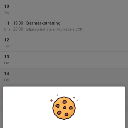
10
Tis
11
19:30
Barmarksträning
20:30
Ons
Elljusspåret Stale (Munkedals SCK)
12
Tor
13
Fre
14
Lör
15
Sön
v.25
16
19:30
Barmarksträning
20:30
Mån
Skogsvallen