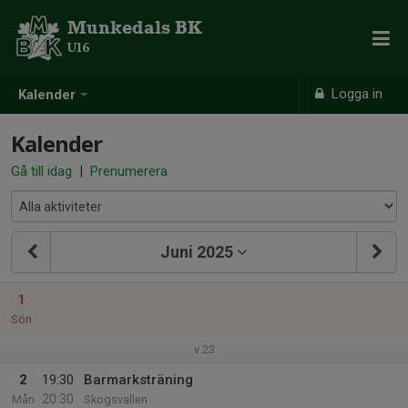
Munkedals BK
U16
Logga in
Kalender
Kalender
Gå till idag
|
Prenumerera
Juni 2025
1
Sön
v.23
2
19:30
Barmarksträning
20:30
Mån
Skogsvallen