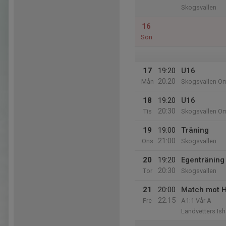
Skogsvallen
16
Sön
17
19:20
U16
20:20
Mån
Skogsvallen Om
18
19:20
U16
20:30
Tis
Skogsvallen Om
19
19:00
Träning
21:00
Ons
Skogsvallen
20
19:20
Egenträning 
20:30
Tor
Skogsvallen
21
20:00
Match mot 
22:15
Fre
A1:1 Vår A
Landvetters Ish