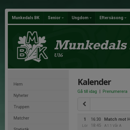
Munkedals BK
Senior
Ungdom
Eftersäsong
Munkedals
U16
Kalender
Hem
Gå till idag
|
Prenumerera
Nyheter
Truppen
Matcher
1
16:30
Match mot H
18:45
Lör
A1:1 Vår A
Statistik