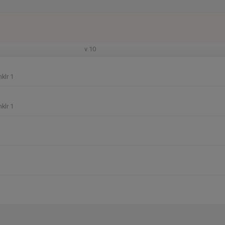
v.10
klr 1
klr 1