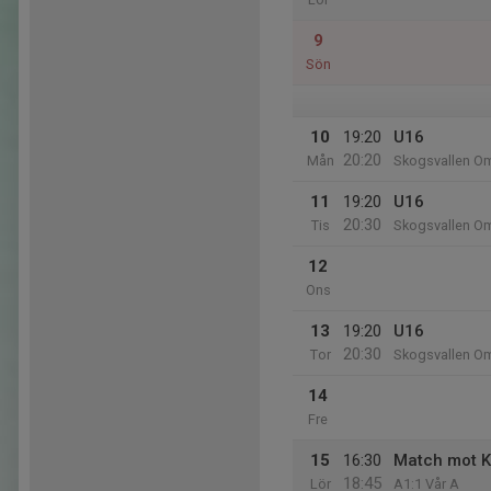
9
Sön
10
19:20
U16
20:20
Mån
Skogsvallen Om
11
19:20
U16
20:30
Tis
Skogsvallen Om
12
Ons
13
19:20
U16
20:30
Tor
Skogsvallen Om
14
Fre
15
16:30
Match mot K
18:45
Lör
A1:1 Vår A