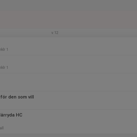
v.12
klr 1
klr 1
för den som vill
Härryda HC
all