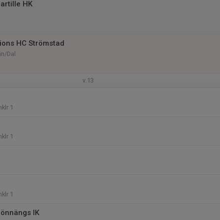
rtille HK
l
ions HC Strömstad
än/Dal
v.13
klr 1
klr 1
klr 1
önnängs IK