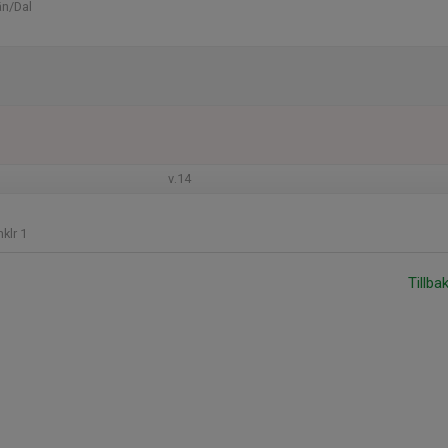
än/Dal
v.14
klr 1
Tillba