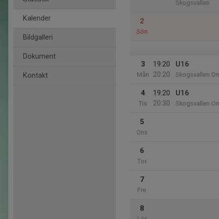
Skogsvallen
Kalender
2
Sön
Bildgalleri
Dokument
3
19:20
U16
20:20
Mån
Skogsvallen Om
Kontakt
4
19:20
U16
20:30
Tis
Skogsvallen Om
5
Ons
6
Tor
7
Fre
8
Lör